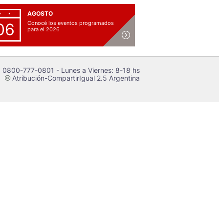
AGOSTO
Conocé los eventos programados
06
para el 2026
 0800-777-0801 - Lunes a Viernes: 8-18 hs
Atribución-CompartirIgual 2.5 Argentina
c