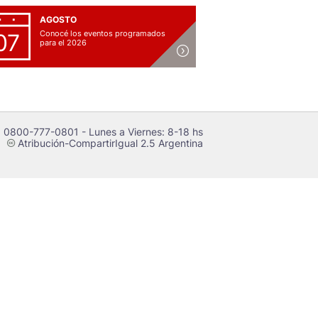
AGOSTO
Conocé los eventos programados
07
para el 2026
 0800-777-0801 - Lunes a Viernes: 8-18 hs
Atribución-CompartirIgual 2.5 Argentina
c