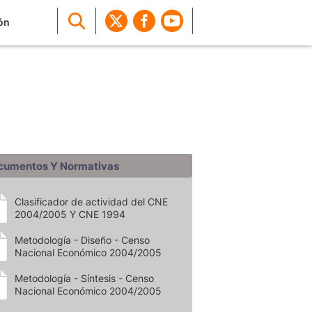
ón
cumentos Y Normativas
Clasificador de actividad del CNE
2004/2005 Y CNE 1994
Metodología - Diseño - Censo
Nacional Económico 2004/2005
Metodología - Síntesis - Censo
Nacional Económico 2004/2005