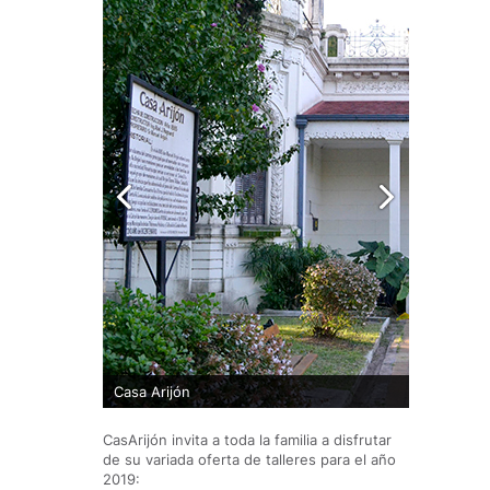
En la Casa
realizan d
muestras,
Casa Arijón
festivales 
CasArijón invita a toda la familia a disfrutar
de su variada oferta de talleres para el año
2019: