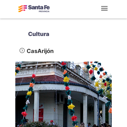
Toggl
navig
Cultura
CasArijón