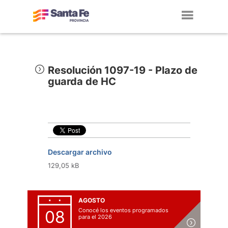
Toggl
navig
Resolución 1097-19 - Plazo de
guarda de HC
Descargar archivo
129,05 kB
AGOSTO
Conocé los eventos programados
08
para el 2026