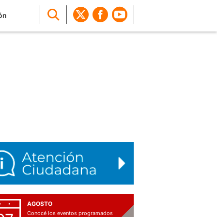
ón
AGOSTO
Conocé los eventos programados