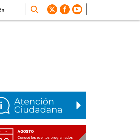
ón
AGOSTO
Conocé los eventos programados