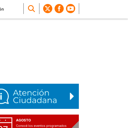
ón
AGOSTO
Conocé los eventos programados