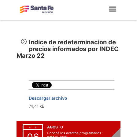
Toggl
navig
Indice de redeterminacion de
precios informados por INDEC
Marzo 22
Descargar archivo
74,41 kB
AGOSTO
Conocé los eventos programados