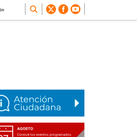
ón
AGOSTO
Conocé los eventos programados