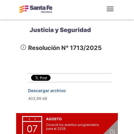
Toggl
navig
Justicia y Seguridad
Resolución N° 1713/2025
Descargar archivo
403,99 kB
AGOSTO
Conocé los eventos programados
07
para el 2026