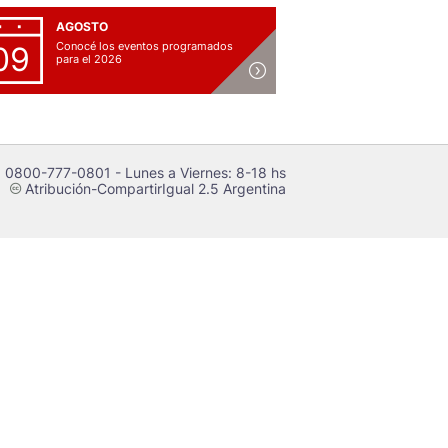
AGOSTO
Conocé los eventos programados
09
para el 2026
 0800-777-0801 - Lunes a Viernes: 8-18 hs
Atribución-CompartirIgual 2.5 Argentina
c