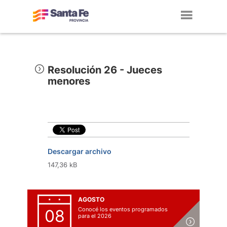
Toggl
navig
Resolución 26 - Jueces
menores
Descargar archivo
147,36 kB
AGOSTO
Conocé los eventos programados
08
para el 2026