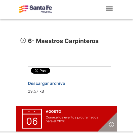
Toggl
navig
6- Maestros Carpinteros
Descargar archivo
29,57 kB
AGOSTO
Conocé los eventos programados
06
para el 2026