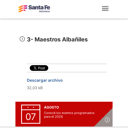
Toggl
navig
3- Maestros Albañiles
Descargar archivo
32,03 kB
AGOSTO
Conocé los eventos programados
07
para el 2026