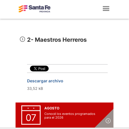
Toggl
navig
2- Maestros Herreros
Descargar archivo
33,52 kB
AGOSTO
Conocé los eventos programados
07
para el 2026