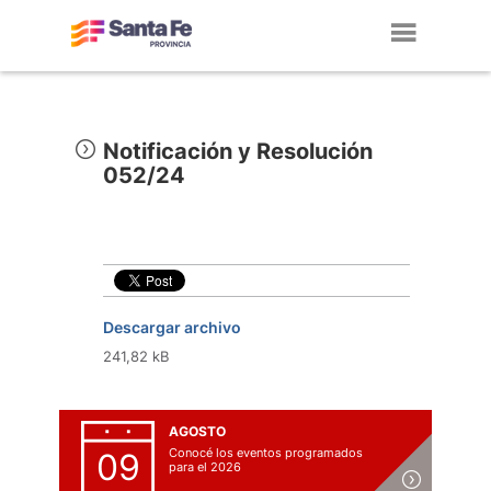
Toggl
navig
Notificación y Resolución
052/24
Descargar archivo
241,82 kB
AGOSTO
Conocé los eventos programados
09
para el 2026