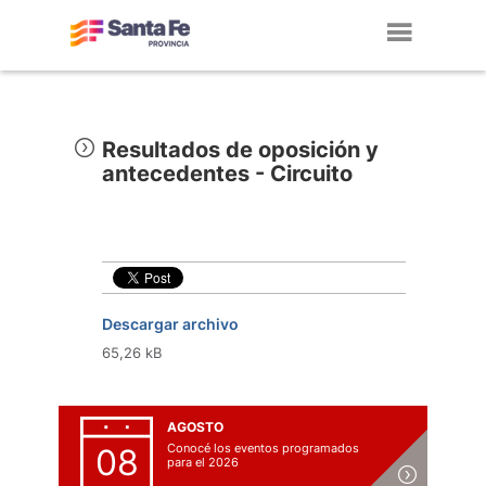
Toggl
navig
Resultados de oposición y
antecedentes - Circuito
Descargar archivo
65,26 kB
AGOSTO
Conocé los eventos programados
08
para el 2026