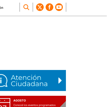
ón
AGOSTO
Conocé los eventos programados