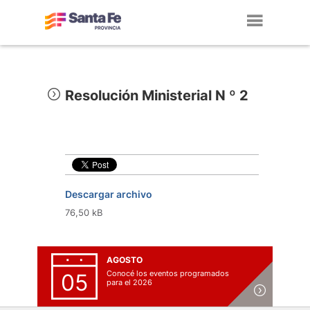
Toggl
navig
Resolución Ministerial N º 2
Descargar archivo
76,50 kB
AGOSTO
Conocé los eventos programados
05
para el 2026