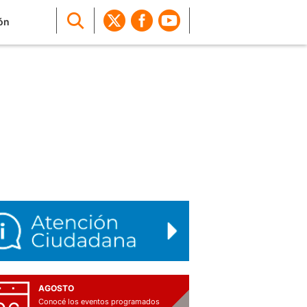
ón
AGOSTO
Conocé los eventos programados