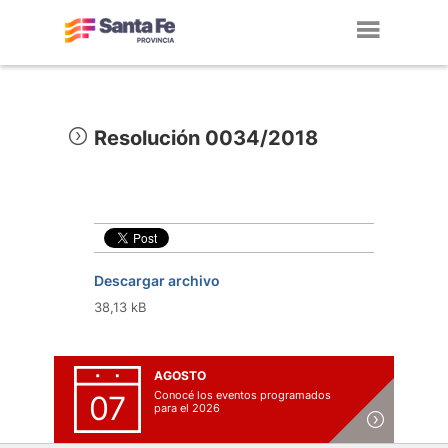
Toggl
navig
Resolución 0034/2018
Descargar archivo
38,13 kB
AGOSTO
Conocé los eventos programados
07
para el 2026