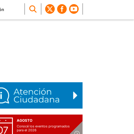
ón
AGOSTO
Conocé los eventos programados
07
para el 2026