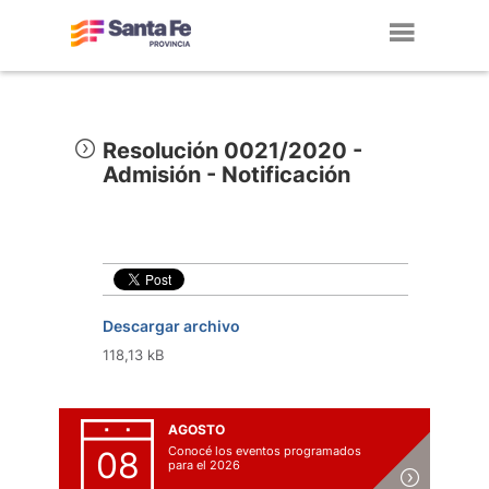
Toggl
navig
Resolución 0021/2020 -
Admisión - Notificación
Descargar archivo
118,13 kB
AGOSTO
Conocé los eventos programados
08
para el 2026