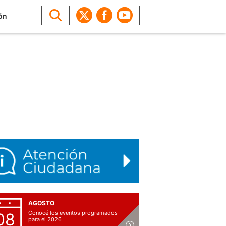
ón
AGOSTO
Conocé los eventos programados
08
para el 2026