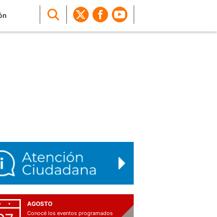
ón
AGOSTO
Conocé los eventos programados