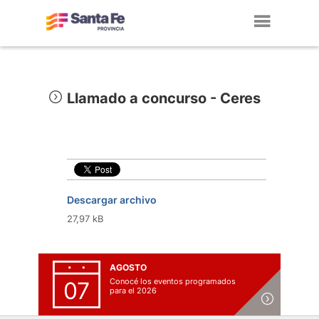
Toggl
navig
Llamado a concurso - Ceres
Descargar archivo
27,97 kB
AGOSTO
Conocé los eventos programados
07
para el 2026