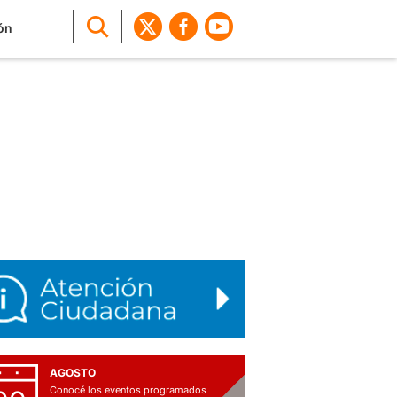
ón
AGOSTO
Conocé los eventos programados