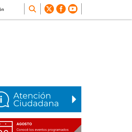
ón
AGOSTO
Conocé los eventos programados