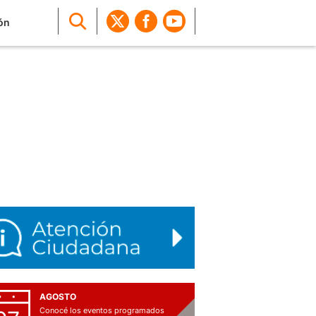
ón
AGOSTO
Conocé los eventos programados