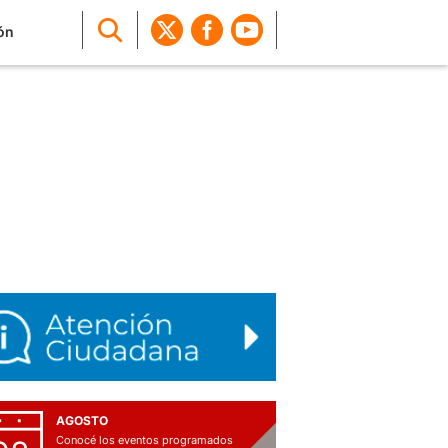
ón
AGOSTO
Conocé los eventos programados