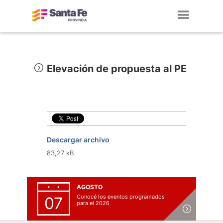
Toggl
navig
Elevación de propuesta al PE
Descargar archivo
83,27 kB
AGOSTO
Conocé los eventos programados
07
para el 2026