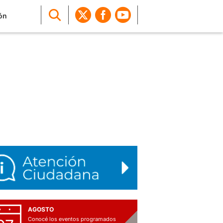
ón
AGOSTO
Conocé los eventos programados