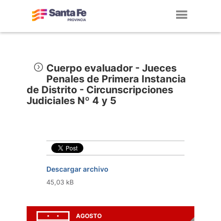
Toggl
navig
Cuerpo evaluador - Jueces
Penales de Primera Instancia
de Distrito - Circunscripciones
Judiciales Nº 4 y 5
Descargar archivo
45,03 kB
AGOSTO