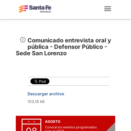
Toggl
navig
Comunicado entrevista oral y
pública - Defensor Público -
Sede San Lorenzo
Descargar archivo
103,16 kB
AGOSTO
Conocé los eventos programados