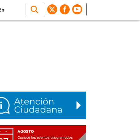
ón
AGOSTO
Conocé los eventos programados