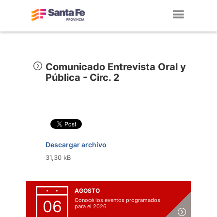
Toggl
navig
Comunicado Entrevista Oral y
Pública - Circ. 2
Descargar archivo
31,30 kB
AGOSTO
Conocé los eventos programados
06
para el 2026