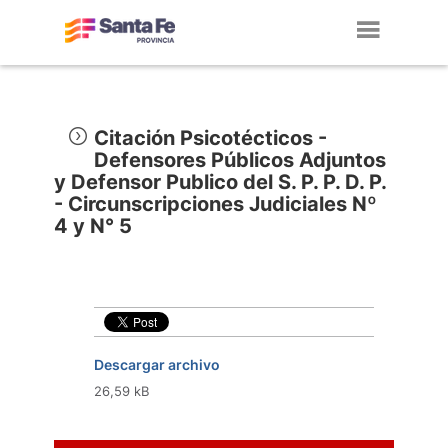
Toggl
navig
Citación Psicotécticos -
Defensores Públicos Adjuntos
y Defensor Publico del S. P. P. D. P.
- Circunscripciones Judiciales Nº
4 y N° 5
Descargar archivo
26,59 kB