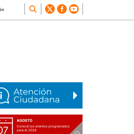
ón
AGOSTO
Conocé los eventos programados
07
para el 2026