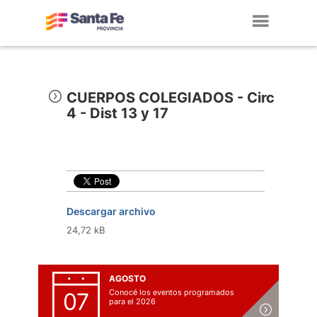
Toggl
navig
CUERPOS COLEGIADOS - Circ
4 - Dist 13 y 17
Descargar archivo
24,72 kB
AGOSTO
Conocé los eventos programados
07
para el 2026