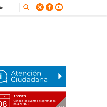
ón
AGOSTO
Conocé los eventos programados
08
para el 2026