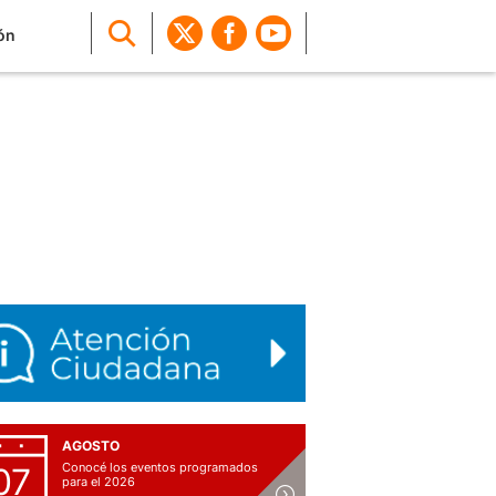
ón
AGOSTO
Conocé los eventos programados
07
para el 2026