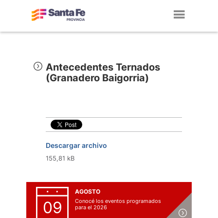
Toggl
navig
Antecedentes Ternados
(Granadero Baigorria)
Descargar archivo
155,81 kB
AGOSTO
Conocé los eventos programados
09
para el 2026