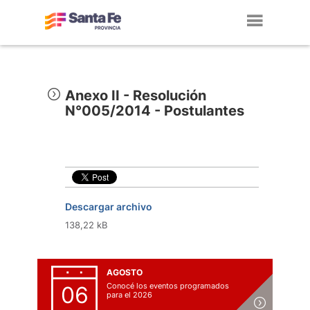
Toggl
navig
Anexo II - Resolución
N°005/2014 - Postulantes
Descargar archivo
138,22 kB
AGOSTO
Conocé los eventos programados
06
para el 2026