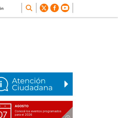
ón
AGOSTO
Conocé los eventos programados
07
para el 2026