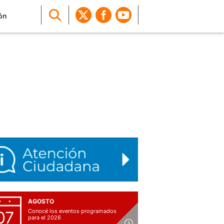
ón
AGOSTO
Conocé los eventos programados
07
para el 2026