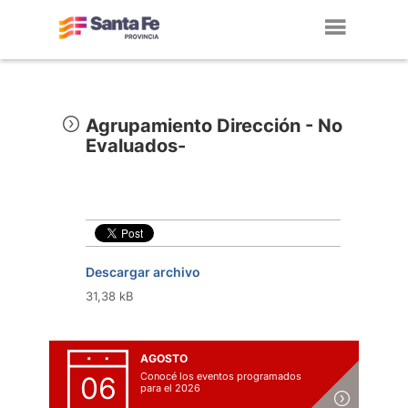
Toggl
navig
Agrupamiento Dirección - No
Evaluados-
Descargar archivo
31,38 kB
AGOSTO
Conocé los eventos programados
06
para el 2026