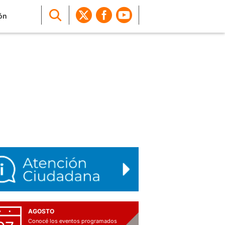
ón
AGOSTO
Conocé los eventos programados