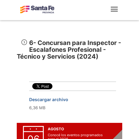
Toggl
navig
6- Concursan para Inspector -
Escalafones Profesional -
Técnico y Servicios (2024)
Descargar archivo
6,36 MB
AGOSTO
Conocé los eventos programados