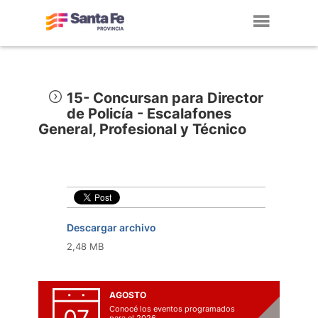
Toggl
navig
15- Concursan para Director
de Policía - Escalafones
General, Profesional y Técnico
Descargar archivo
2,48 MB
AGOSTO
Conocé los eventos programados